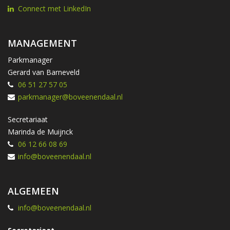
Connect met LinkedIn
MANAGEMENT
Parkmanager
Gerard van Barneveld
06 51 27 57 05
parkmanager@boveenendaal.nl
Secretariaat
Marinda de Muijnck
06 12 66 08 69
info@boveenendaal.nl
ALGEMEEN
info@boveenendaal.nl