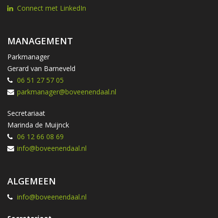
Connect met LinkedIn
MANAGEMENT
Parkmanager
Gerard van Barneveld
06 51 27 57 05
parkmanager@boveenendaal.nl
Secretariaat
Marinda de Muijnck
06 12 66 08 69
info@boveenendaal.nl
ALGEMEEN
info@boveenendaal.nl