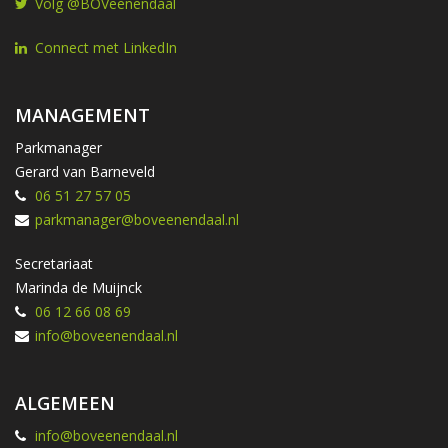
Volg @BOVeenendaal
Connect met LinkedIn
MANAGEMENT
Parkmanager
Gerard van Barneveld
06 51 27 57 05
parkmanager@boveenendaal.nl
Secretariaat
Marinda de Muijnck
06 12 66 08 69
info@boveenendaal.nl
ALGEMEEN
info@boveenendaal.nl