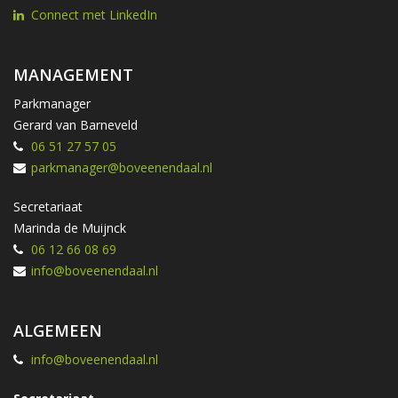
Connect met LinkedIn
MANAGEMENT
Parkmanager
Gerard van Barneveld
06 51 27 57 05
parkmanager@boveenendaal.nl
Secretariaat
Marinda de Muijnck
06 12 66 08 69
info@boveenendaal.nl
ALGEMEEN
info@boveenendaal.nl