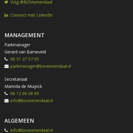
Volg @BOVeenendaal
Connect met LinkedIn
MANAGEMENT
Parkmanager
Gerard van Barneveld
06 51 27 57 05
parkmanager@boveenendaal.nl
Secretariaat
Marinda de Muijnck
06 12 66 08 69
info@boveenendaal.nl
ALGEMEEN
info@boveenendaal.nl