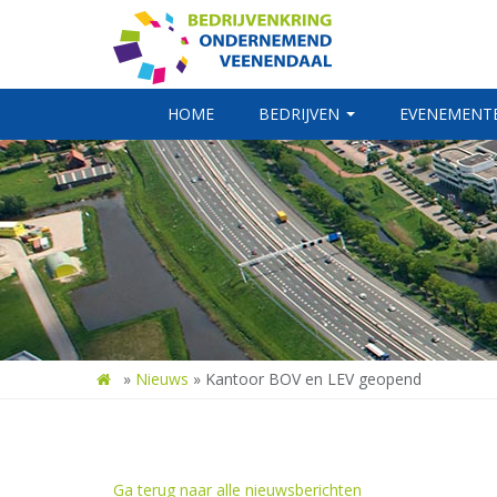
HOME
BEDRIJVEN
EVENEMENT
»
Nieuws
»
Kantoor BOV en LEV geopend
Ga terug naar alle nieuwsberichten