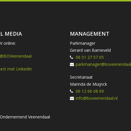
L MEDIA
MANAGEMENT
 online:
Parkmanager
Gerard van Barneveld
 @BOVeenendaal
06 51 27 57 05
parkmanager@boveenendaal.
ect met LinkedIn
Secretariaat
Marinda de Muijnck
06 12 66 08 69
info@boveenendaal.nl
ng Ondernemend Veenendaal