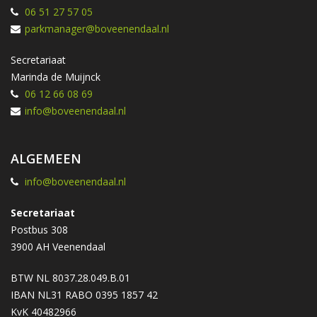
06 51 27 57 05
parkmanager@boveenendaal.nl
Secretariaat
Marinda de Muijnck
06 12 66 08 69
info@boveenendaal.nl
ALGEMEEN
info@boveenendaal.nl
Secretariaat
Postbus 308
3900 AH Veenendaal
BTW NL 8037.28.049.B.01
IBAN NL31 RABO 0395 1857 42
KvK 40482966