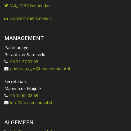
Volg @BOVeenendaal
Connect met LinkedIn
MANAGEMENT
Parkmanager
Gerard van Barneveld
06 51 27 57 05
parkmanager@boveenendaal.nl
Secretariaat
Marinda de Muijnck
06 12 66 08 69
info@boveenendaal.nl
ALGEMEEN