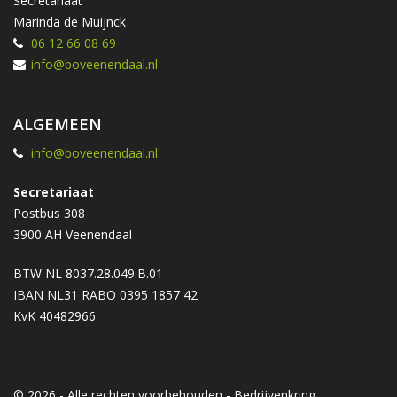
Secretariaat
Marinda de Muijnck
06 12 66 08 69
info@boveenendaal.nl
ALGEMEEN
info@boveenendaal.nl
Secretariaat
Postbus 308
3900 AH Veenendaal
BTW NL 8037.28.049.B.01
IBAN NL31 RABO 0395 1857 42
KvK 40482966
© 2026 - Alle rechten voorbehouden - Bedrijvenkring