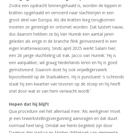
Zodra een opdracht binnengehaald is, worden de kippen in
kratten opgehaald en vervoerd naar slachterijen in een
groot deel van Europa. Als die kratten leeg terugkomen
moeten ze gereinigd en ontsmet worden. Dat luistert nauw,
dus daarom hebben ze bij Van Hunnik een aantal jaren
geleden als enige in de branche flink geïnvesteerd in een
eigen krattenwasserij. Sinds april 2025 werkt Salam hier;
een 26 jarige vluchteling uit Irak. Jacco van Hunnik: ‘Hij is
een aanpakker, wil graag Nederlands leren en hij is goed
gemotiveerd. Daarom doet hij ook vrijwilligerswerk
bijvoorbeeld op de Stadsakkers. Hij is punctueel: ’s ochtends
staat hij een kwartier van tevoren op de stoep en hij heeft
snel door wat er van hem verwacht wordt.’
Hopen dat hij blijft
Qua procedure viel het allemaal mee: ‘Als werkgever moet
je een tewerkstellingsvergunning aanvragen en dat duurt
normaal heel lang. Omdat we hierin begeleid zijn door
Dagmar den Hartog en Marlies Wittekoek van gemeente