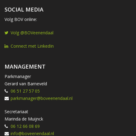
SOCIAL MEDIA
Volg BOV online:
Volg @BOVeenendaal
Connect met LinkedIn
MANAGEMENT
Parkmanager
Gerard van Barneveld
06 51 27 57 05
parkmanager@boveenendaal.nl
Secretariaat
Marinda de Muijnck
06 12 66 08 69
info@boveenendaal.nl