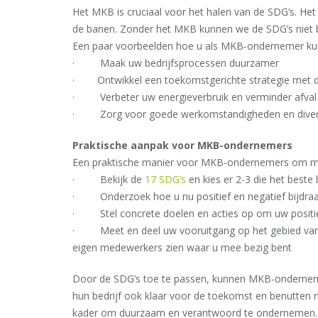
Het MKB is cruciaal voor het halen van de SDG’s. He
de banen. Zonder het MKB kunnen we de SDG’s niet b
Een paar voorbeelden hoe u als MKB-ondernemer kun
· Maak uw bedrijfsprocessen duurzamer
· Ontwikkel een toekomstgerichte strategie met d
· Verbeter uw energieverbruik en verminder afval
· Zorg voor goede werkomstandigheden en divers
Praktische aanpak voor MKB-ondernemers
Een praktische manier voor MKB-ondernemers om met
· Bekijk de
17 SDG’s
en kies er 2-3 die het beste 
· Onderzoek hoe u nu positief en negatief bijdraa
· Stel concrete doelen en acties op om uw positie
· Meet en deel uw vooruitgang op het gebied van 
eigen medewerkers zien waar u mee bezig bent
Door de SDG’s toe te passen, kunnen MKB-onderneme
hun bedrijf ook klaar voor de toekomst en benutten n
kader om duurzaam en verantwoord te ondernemen