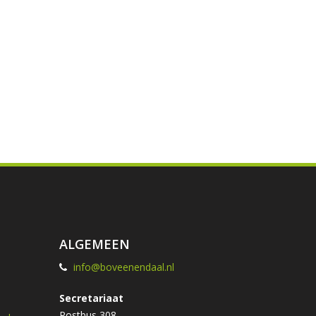
ALGEMEEN
info@boveenendaal.nl
Secretariaat
Postbus 308