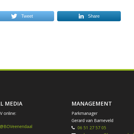
Tweet
Share
L MEDIA
MANAGEMENT
 online:
Parkmanager
Gerard van Barneveld
 @BOVeenendaal
06 51 27 57 05