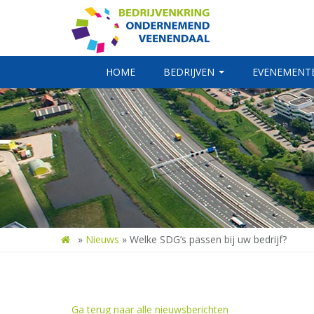
HOME
BEDRIJVEN
EVENEMENT
»
Nieuws
»
Welke SDG’s passen bij uw bedrijf?
Ga terug naar alle nieuwsberichten