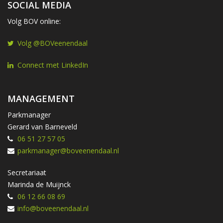
SOCIAL MEDIA
Volg BOV online:
Volg @BOVeenendaal
Connect met LinkedIn
MANAGEMENT
Parkmanager
Gerard van Barneveld
06 51 27 57 05
parkmanager@boveenendaal.nl
Secretariaat
Marinda de Muijnck
06 12 66 08 69
info@boveenendaal.nl