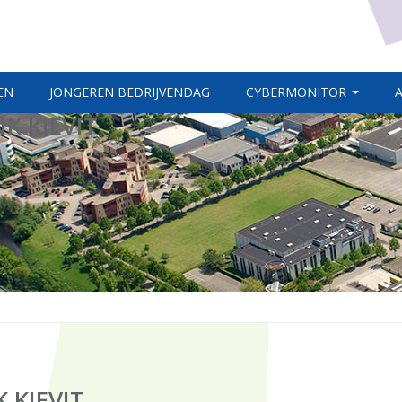
EN
JONGEREN BEDRIJVENDAG
CYBERMONITOR
K KIEVIT
 KIEVIT