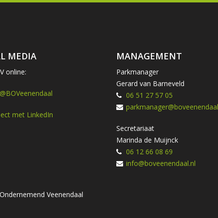
L MEDIA
MANAGEMENT
 online:
Parkmanager
Gerard van Barneveld
 @BOVeenendaal
06 51 27 57 05
parkmanager@boveenendaal.
ect met LinkedIn
Secretariaat
Marinda de Muijnck
06 12 66 08 69
info@boveenendaal.nl
ng Ondernemend Veenendaal