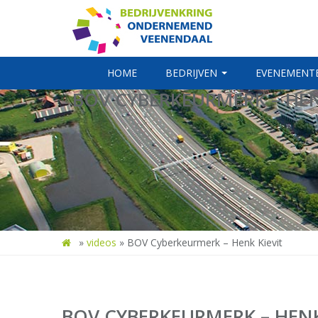
HOME
BEDRIJVEN
EVENEMENT
BOV CYBERKEURMERK – HEN
»
videos
»
BOV Cyberkeurmerk – Henk Kievit
BOV CYBERKEURMERK – HENK