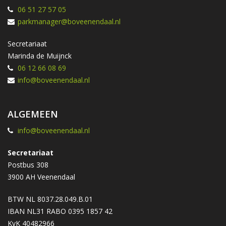
06 51 27 57 05
parkmanager@boveenendaal.nl
Secretariaat
Marinda de Muijnck
06 12 66 08 69
info@boveenendaal.nl
ALGEMEEN
info@boveenendaal.nl
Secretariaat
Postbus 308
3900 AH Veenendaal
BTW NL 8037.28.049.B.01
IBAN NL31 RABO 0395 1857 42
KvK 40482966