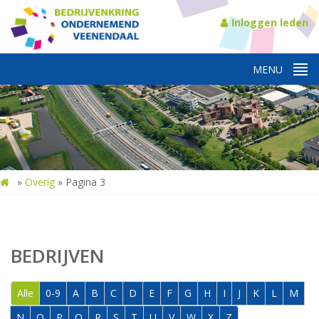
Inloggen leden
»
Overig
»
Pagina 3
BEDRIJVEN
Alle
0-9
A
B
C
D
E
F
G
H
I
J
K
L
M
N
O
P
Q
R
S
T
U
V
W
X
Z